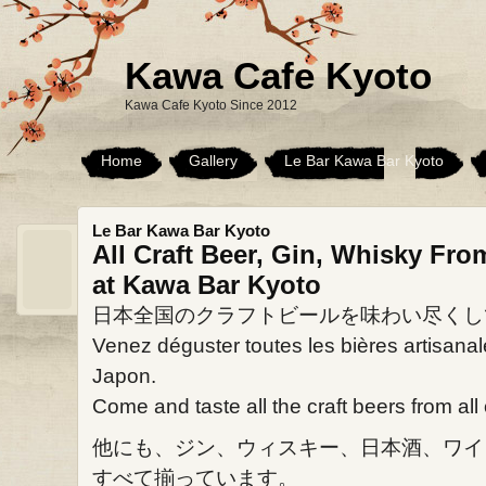
Kawa Cafe Kyoto
Kawa Cafe Kyoto Since 2012
Home
Gallery
Le Bar Kawa Bar Kyoto
Le Bar Kawa Bar Kyoto
All Craft Beer, Gin, Whisky Fro
at Kawa Bar Kyoto
日本全国のクラフトビールを味わい尽くし
Venez déguster toutes les bières artisana
Japon.
Come and taste all the craft beers from all
他にも、ジン、ウィスキー、日本酒、ワイ
すべて揃っています。