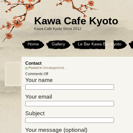
Kawa Cafe Kyoto
Kawa Cafe Kyoto Since 2012
Home
Gallery
Le Bar Kawa Bar Kyoto
Contact
Posted in
Uncategorized
，
on
Comments Off
Contact
Your name
Your email
Subject
Your message (optional)