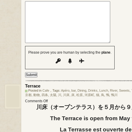
Please prove you are human by selecting the
plane
.
Terrace
Posted in
Cafe
，Tags:
Apéro
,
bar
,
Dining
,
Drinks
,
Lunch
,
River
,
Sweets
,
京都
,
動物
,
四条
,
太陽
,
川
,
川床
,
床
,
松原
,
河原町
,
猫
,
鳥
,
鴨
,
鴨川
on
Comments Off
Terrace
川床（オープンテラス）を５月から９
The Terrace is open from May 
La Terrasse est ouverte de